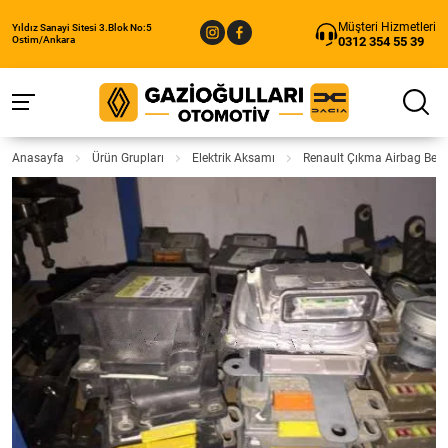
Müşteri Hizmetleri
Yıldız Sanayi Sitesi 3.Blok No:5
0312 354 55 39
Ostim/Ankara
Anasayfa
Ürün Grupları
Elektrik Aksamı
Renault Çıkma Airbag Beyn