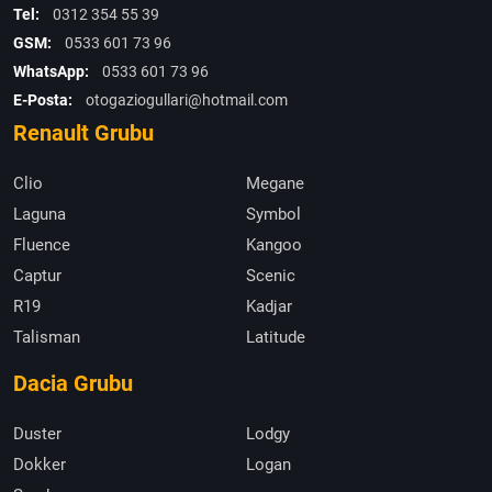
Tel:
0312 354 55 39
GSM:
0533 601 73 96
WhatsApp:
0533 601 73 96
E-Posta:
otogaziogullari@hotmail.com
Renault Grubu
Clio
Megane
Laguna
Symbol
Fluence
Kangoo
Captur
Scenic
R19
Kadjar
Talisman
Latitude
Dacia Grubu
Duster
Lodgy
Dokker
Logan