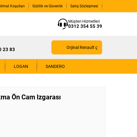
slimat Koşulları
Gizlilik ve Güvenlik
Satış Sözleşmesi
Müşteri Hizmetleri
0312 354 55 39
Orjinal Renault çıkma yedek parçaları içi
0 23 83
LOGAN
SANDERO
ıkma Ön Cam Izgarası