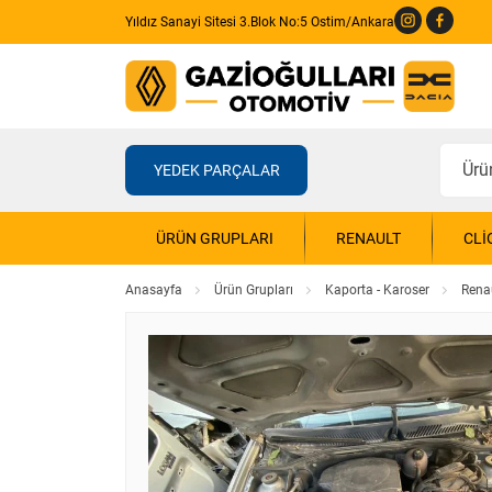
Yıldız Sanayi Sitesi 3.Blok No:5 Ostim/Ankara
YEDEK PARÇALAR
ÜRÜN GRUPLARI
RENAULT
CLI
Anasayfa
Ürün Grupları
Kaporta - Karoser
Rena