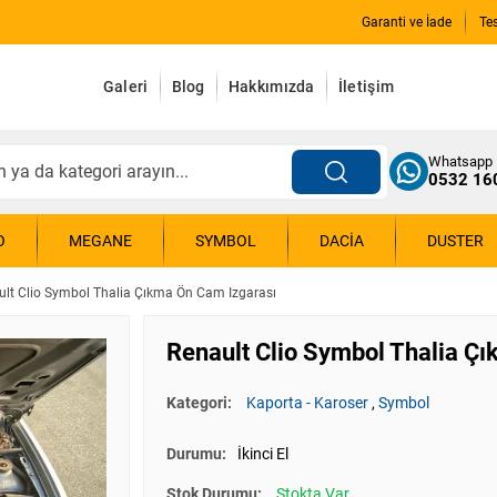
Garanti ve İade
Te
Galeri
Blog
Hakkımızda
İletişim
Whatsapp
0532 16
O
MEGANE
SYMBOL
DACIA
DUSTER
ult Clio Symbol Thalia Çıkma Ön Cam Izgarası
Renault Clio Symbol Thalia Ç
Kategori:
Kaporta - Karoser
,
Symbol
Durumu:
İkinci El
Stok Durumu:
Stokta Var