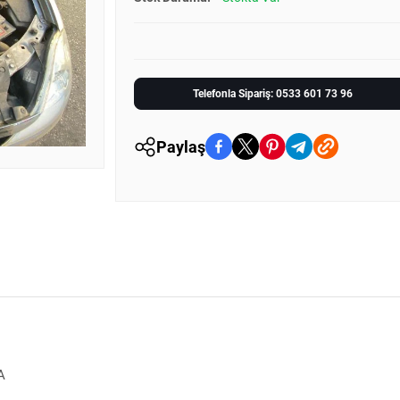
Telefonla Sipariş: 0533 601 73 96
Paylaş
A