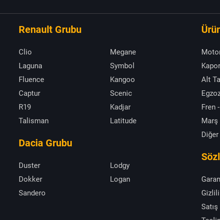
Renault Grubu
Ürün
Clio
Megane
Moto
Laguna
Symbol
Kapor
Fluence
Kangoo
Alt T
Captur
Scenic
Egzoz
R19
Kadjar
Fren -
Talisman
Latitude
Marş
Diğer
Dacia Grubu
Söz
Duster
Lodgy
Dokker
Logan
Garan
Sandero
Gizlil
Satış