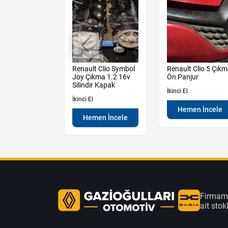
Sandero
Renault Clio Symbol
Renault Clio 5 Çık
y 3 Çıkma Sol
Joy Çıkma 1.2 16v
Ön Panjur
apı Camı
Silindir Kapak
İkinci El
İkinci El
Hemen İncele
en İncele
Hemen İncele
Firmamı
ait sto