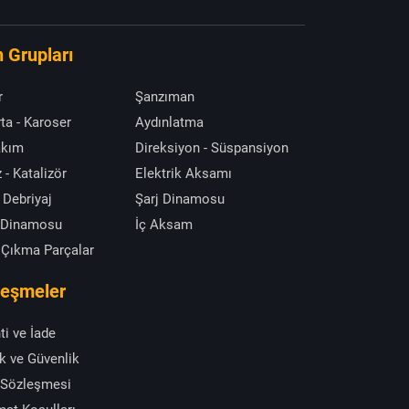
 Grupları
r
Şanzıman
ta - Karoser
Aydınlatma
akım
Direksiyon - Süspansiyon
 - Katalizör
Elektrik Aksamı
 Debriyaj
Şarj Dinamosu
 Dinamosu
İç Aksam
 Çıkma Parçalar
leşmeler
ti ve İade
ik ve Güvenlik
 Sözleşmesi