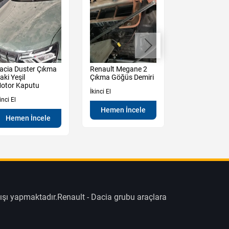
acia Duster Çıkma
Renault Megane 2
Renault Mega
aki Yeşil
Çıkma Göğüs Demiri
Çıkma Sağ So
otor Kaputu
Kapı Camı
İkinci El
inci El
İkinci El
Hemen İncele
Hemen İncele
Hemen İn
ışı yapmaktadır.Renault - Dacia grubu araçlara