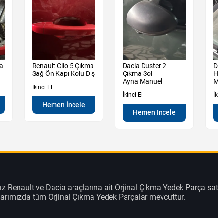
ma
Renault Clio 5 Çıkma
Dacia Duster 2
D
Sağ Ön Kapı Kolu Dış
Çıkma Sol
H
Ayna Manuel
M
İkinci El
İkinci El
İk
Hemen İncele
Hemen İncele
z Renault ve Dacia araçlarına ait Orjinal Çıkma Yedek Parça sat
klarımızda tüm Orjinal Çıkma Yedek Parçalar mevcuttur.