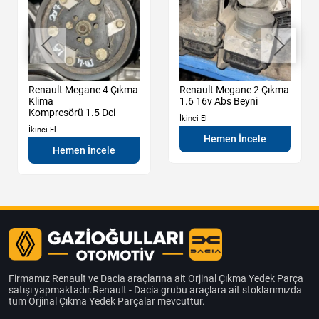
Renault Megane 4 Çıkma
Renault Megane 2 Çıkma
Klima
1.6 16v Abs Beyni
Kompresörü 1.5 Dci
İkinci El
İkinci El
Hemen İncele
Hemen İncele
Firmamız Renault ve Dacia araçlarına ait Orjinal Çıkma Yedek Parça
satışı yapmaktadır.Renault - Dacia grubu araçlara ait stoklarımızda
tüm Orjinal Çıkma Yedek Parçalar mevcuttur.