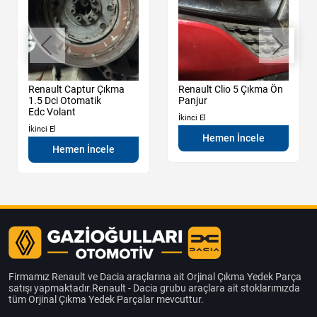
Renault Captur Çıkma
Renault Clio 5 Çıkma Ön
1.5 Dci Otomatik
Panjur
Edc Volant
İkinci El
İkinci El
Hemen İncele
Hemen İncele
Firmamız Renault ve Dacia araçlarına ait Orjinal Çıkma Yedek Parça
satışı yapmaktadır.Renault - Dacia grubu araçlara ait stoklarımızda
tüm Orjinal Çıkma Yedek Parçalar mevcuttur.