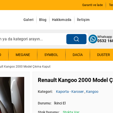
Garanti ve İade
Te
Galeri
Blog
Hakkımızda
İletişim
Whatsapp
0532 16
O
MEGANE
SYMBOL
DACIA
DUSTER
ult Kangoo 2000 Model Çıkma Kaput
Renault Kangoo 2000 Model Ç
Kategori:
Kaporta - Karoser
,
Kangoo
Durumu:
İkinci El
Stok Durumu:
Stokta Var