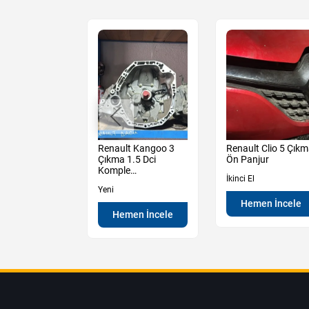
Sandero
Renault Kangoo 3
Renault Clio 5 Çık
y 3 Çıkma Sol
Çıkma 1.5 Dci
Ön Panjur
apı Camı
Komple
İkinci El
Şanzıman Sıfır
Yeni
Hemen İncele
en İncele
Hemen İncele