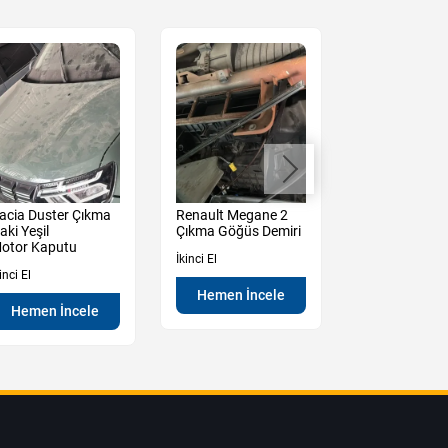
acia Duster Çıkma
Renault Megane 2
Renault Mega
aki Yeşil
Çıkma Göğüs Demiri
Çıkma Sağ So
otor Kaputu
Kapı Camı
İkinci El
inci El
İkinci El
Hemen İncele
Hemen İncele
Hemen İn