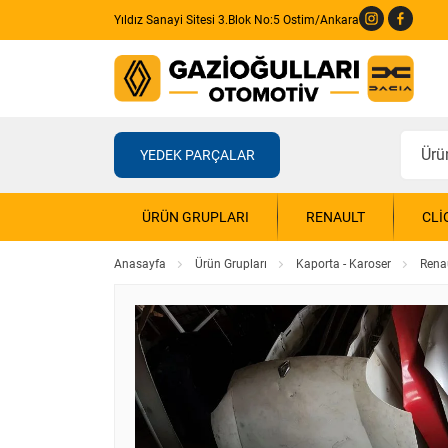
Yıldız Sanayi Sitesi 3.Blok No:5 Ostim/Ankara
YEDEK PARÇALAR
ÜRÜN GRUPLARI
RENAULT
CLI
Anasayfa
Ürün Grupları
Kaporta - Karoser
Rena