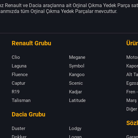
z Renault ve Dacia araçlarına ait Orjinal Çıkma Yedek Parça sat
klarımızda tüm Orjinal Çıkma Yedek Parçalar mevcuttur.
Renault Grubu
Ürün
Clio
Megane
Moto
Laguna
Symbol
Kapor
Fluence
Kangoo
Alt T
Captur
Scenic
Egzoz
R19
Kadjar
Fren -
Talisman
Latitude
Marş
Diğer
Dacia Grubu
Söz
Duster
Lodgy
Dokker
Logan
Garan