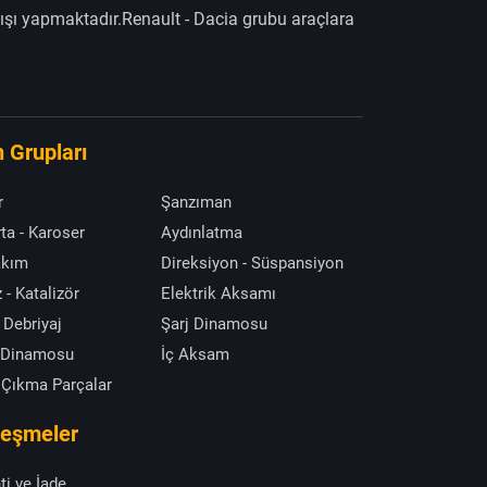
ışı yapmaktadır.Renault - Dacia grubu araçlara
 Grupları
r
Şanzıman
ta - Karoser
Aydınlatma
akım
Direksiyon - Süspansiyon
 - Katalizör
Elektrik Aksamı
 Debriyaj
Şarj Dinamosu
 Dinamosu
İç Aksam
 Çıkma Parçalar
leşmeler
ti ve İade