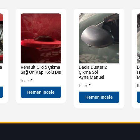
ma
Renault Clio 5 Çıkma
Dacia Duster 2
D
Sağ Ön Kapı Kolu Dış
Çıkma Sol
H
Ayna Manuel
M
İkinci El
İkinci El
İk
Hemen İncele
Hemen İncele