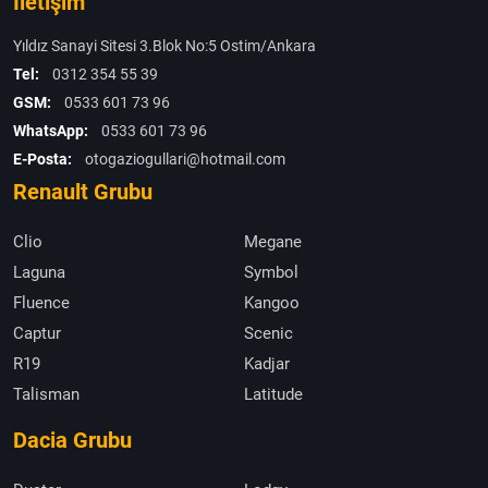
İletişim
Yıldız Sanayi Sitesi 3.Blok No:5 Ostim/Ankara
Tel:
0312 354 55 39
GSM:
0533 601 73 96
WhatsApp:
0533 601 73 96
E-Posta:
otogaziogullari@hotmail.com
Renault Grubu
Clio
Megane
Laguna
Symbol
Fluence
Kangoo
Captur
Scenic
R19
Kadjar
Talisman
Latitude
Dacia Grubu