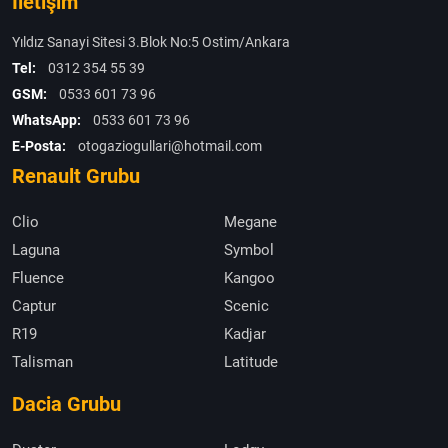
İletişim
Yıldız Sanayi Sitesi 3.Blok No:5 Ostim/Ankara
Tel:
0312 354 55 39
GSM:
0533 601 73 96
WhatsApp:
0533 601 73 96
E-Posta:
otogaziogullari@hotmail.com
Renault Grubu
Clio
Megane
Laguna
Symbol
Fluence
Kangoo
Captur
Scenic
R19
Kadjar
Talisman
Latitude
Dacia Grubu