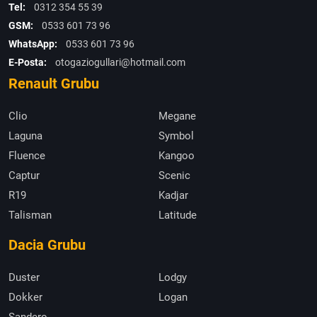
Tel:
0312 354 55 39
GSM:
0533 601 73 96
WhatsApp:
0533 601 73 96
E-Posta:
otogaziogullari@hotmail.com
Renault Grubu
Clio
Megane
Laguna
Symbol
Fluence
Kangoo
Captur
Scenic
R19
Kadjar
Talisman
Latitude
Dacia Grubu
Duster
Lodgy
Dokker
Logan