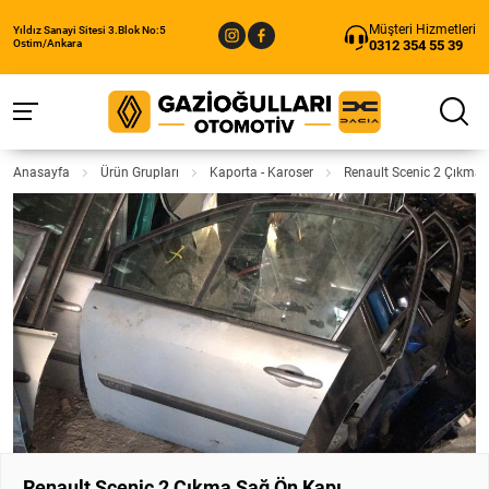
Müşteri Hizmetleri
Yıldız Sanayi Sitesi 3.Blok No:5
0312 354 55 39
Ostim/Ankara
Anasayfa
Ürün Grupları
Kaporta - Karoser
Renault Scenic 2 Çıkma
Renault Scenic 2 Çıkma Sağ Ön Kapı