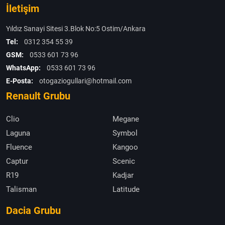
İletişim
Yıldız Sanayi Sitesi 3.Blok No:5 Ostim/Ankara
Tel:
0312 354 55 39
GSM:
0533 601 73 96
WhatsApp:
0533 601 73 96
E-Posta:
otogaziogullari@hotmail.com
Renault Grubu
Clio
Megane
Laguna
Symbol
Fluence
Kangoo
Captur
Scenic
R19
Kadjar
Talisman
Latitude
Dacia Grubu