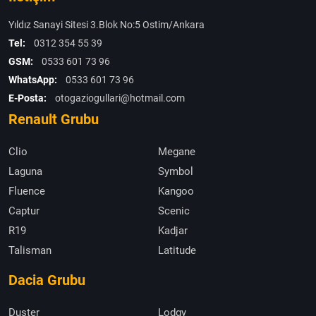
Yıldız Sanayi Sitesi 3.Blok No:5 Ostim/Ankara
Tel:
0312 354 55 39
GSM:
0533 601 73 96
WhatsApp:
0533 601 73 96
E-Posta:
otogaziogullari@hotmail.com
Renault Grubu
Clio
Megane
Laguna
Symbol
Fluence
Kangoo
Captur
Scenic
R19
Kadjar
Talisman
Latitude
Dacia Grubu
Duster
Lodgy