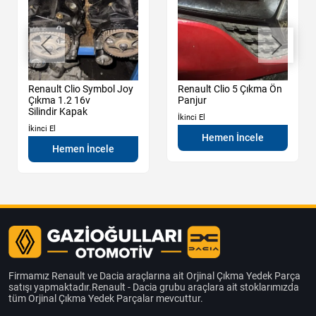
Renault Clio Symbol Joy
Renault Clio 5 Çıkma Ön
Çıkma 1.2 16v
Panjur
Silindir Kapak
İkinci El
İkinci El
Hemen İncele
Hemen İncele
Firmamız Renault ve Dacia araçlarına ait Orjinal Çıkma Yedek Parça
satışı yapmaktadır.Renault - Dacia grubu araçlara ait stoklarımızda
tüm Orjinal Çıkma Yedek Parçalar mevcuttur.