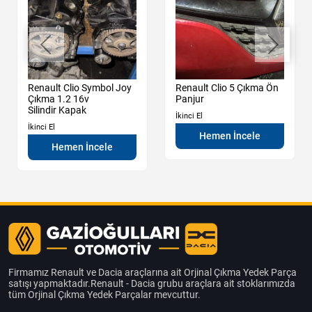
Renault Clio Symbol Joy
Renault Clio 5 Çıkma Ön
Çıkma 1.2 16v
Panjur
Silindir Kapak
İkinci El
İkinci El
Hemen İncele
Hemen İncele
Firmamız Renault ve Dacia araçlarına ait Orjinal Çıkma Yedek Parça
satışı yapmaktadır.Renault - Dacia grubu araçlara ait stoklarımızda
tüm Orjinal Çıkma Yedek Parçalar mevcuttur.