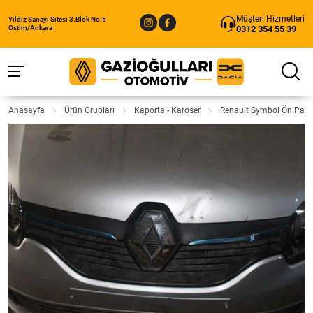
Müşteri Hizmetleri
Yıldız Sanayi Sitesi 3.Blok No:5
0312 354 55 39
Ostim/Ankara
Anasayfa
Ürün Grupları
Kaporta - Karoser
Renault Symbol Ön Panju