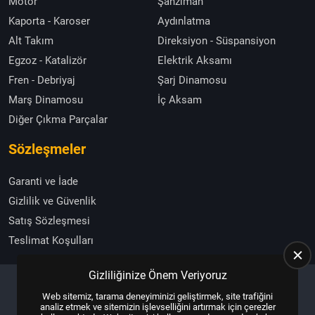
Motor
Şanzıman
Kaporta - Karoser
Aydınlatma
Alt Takım
Direksiyon - Süspansiyon
Egzoz - Katalizör
Elektrik Aksamı
Fren - Debriyaj
Şarj Dinamosu
Marş Dinamosu
İç Aksam
Diğer Çıkma Parçalar
Sözleşmeler
Garanti ve İade
Gizlilik ve Güvenlik
Satış Sözleşmesi
Teslimat Koşulları
Gizliliğinize Önem Veriyoruz
Web sitemiz, tarama deneyiminizi geliştirmek, site trafiğini
Copyright © 2025, All Right Reserved
US YAZILIM
analiz etmek ve sitemizin işlevselliğini artırmak için çerezler