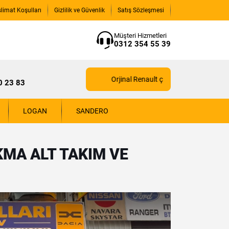
slimat Koşulları
Gizlilik ve Güvenlik
Satış Sözleşmesi
Müşteri Hizmetleri
0312 354 55 39
Orjinal Renault çıkma yedek parçaları içi
0 23 83
LOGAN
SANDERO
MA ALT TAKIM VE