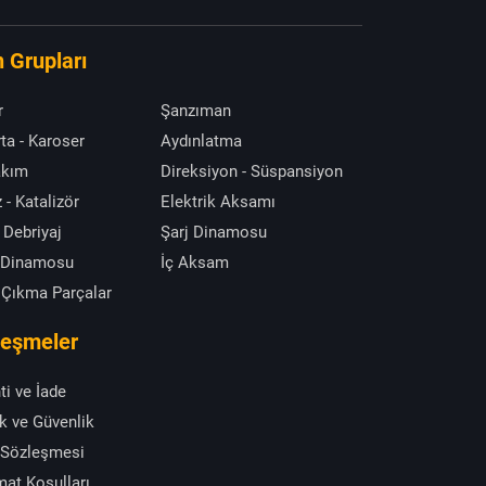
 Grupları
r
Şanzıman
ta - Karoser
Aydınlatma
akım
Direksiyon - Süspansiyon
 - Katalizör
Elektrik Aksamı
 Debriyaj
Şarj Dinamosu
 Dinamosu
İç Aksam
 Çıkma Parçalar
leşmeler
ti ve İade
ik ve Güvenlik
 Sözleşmesi
mat Koşulları