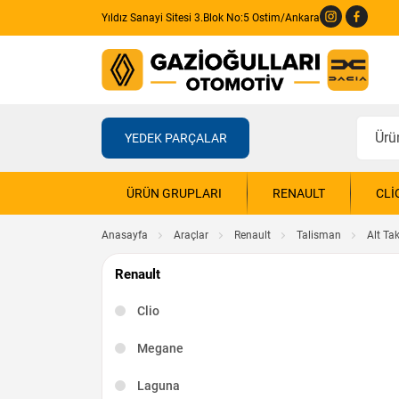
Yıldız Sanayi Sitesi 3.Blok No:5 Ostim/Ankara
YEDEK PARÇALAR
ÜRÜN GRUPLARI
RENAULT
CLI
Anasayfa
Araçlar
Renault
Talisman
Alt Ta
Renault
Clio
Megane
Laguna