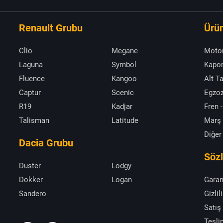
Renault Grubu
Ürün
Clio
Megane
Moto
Laguna
Symbol
Kapor
Fluence
Kangoo
Alt T
Captur
Scenic
Egzoz
R19
Kadjar
Fren -
Talisman
Latitude
Marş
Diğer
Dacia Grubu
Söz
Duster
Lodgy
Dokker
Logan
Garan
Sandero
Gizlil
Satış
Tesli