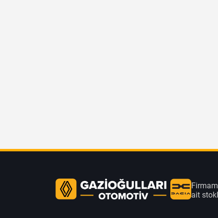
Firmamı
ait sto