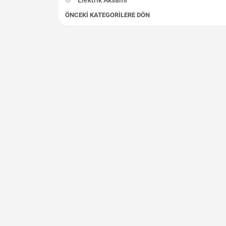
ÖNCEKI KATEGORILERE DÖN
Fren - Debriyaj
Silindir Kapağı
İç Aksam
Diğer Çıkma Parçalar