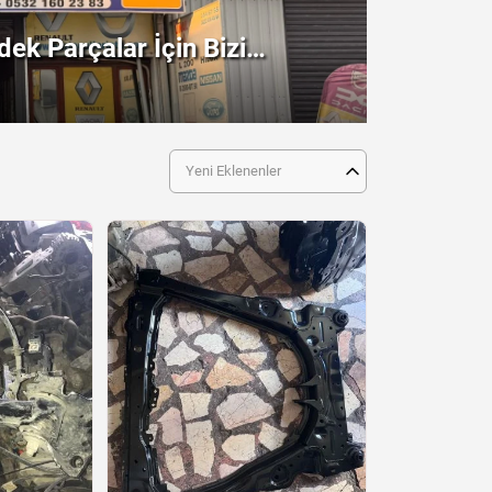
ek Parçalar İçin Bizi
!
Yeni Eklenenler