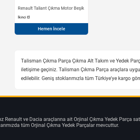
Renault Taliant Çıkma Motor Beşik
İkinci El
Hemen İncele
Talisman Çıkma Parça Çıkma Alt Takım ve Yedek Parçal
iletişime geçiniz. Talisman Çıkma Parça araçlara uygu
edilebilir. Geniş stoklarımızla tüm Türkiye'ye kargo g
z Renault ve Dacia araçlarına ait Orjinal Çıkma Yedek Parça sat
klarımızda tüm Orjinal Çıkma Yedek Parçalar mevcuttur.