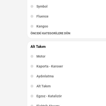
Symbol
Fluence
Kangoo
ÖNCEKI KATEGORILERE DÖN
Captur
Scenic
Alt Takım
R19
Motor
Kadjar
Kaporta - Karoser
Talisman
Aydınlatma
Latitude
Alt Takım
Taliant
Egzoz - Katalizör
Elektrik Aksamı