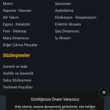
Motor
Şanzıman
Kaporta - Karoser
Aydınlatma
Alt Takım
Direksiyon - Süspansiyon
Egzoz - Katalizör
Elektrik Aksamı
Fren - Debriyaj
Şarj Dinamosu
Marş Dinamosu
İç Aksam
Diğer Çıkma Parçalar
Sözleşmeler
Garanti ve İade
Gizlilik ve Güvenlik
Satış Sözleşmesi
Teslimat Koşulları
Gizliliğinize Önem Veriyoruz
Web sitemiz, tarama deneyiminizi geliştirmek, site trafiğini
Copyright © 2025, All Right Reserved
US YAZILIM