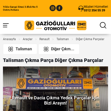
Müşteri Hizmetleri
Yıldız Sanayi Sitesi 3.Blok No:5
0312 354 55 39
Ostim/Ankara
Anasayfa
Araçlar
Renault
Talisman
Diğer Çıkma Parçalar
Talisman
Diğer Çıkm...
Talisman Çıkma Parça Diğer Çıkma Parçalar
Renault ve Dacia Çıkma Yedek Parçalar İçin
Bizi Arayın!