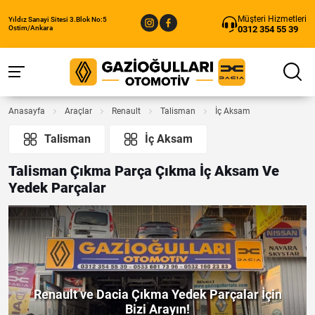
Müşteri Hizmetleri
Yıldız Sanayi Sitesi 3.Blok No:5
0312 354 55 39
Ostim/Ankara
Anasayfa
Araçlar
Renault
Talisman
İç Aksam
Talisman
İç Aksam
Talisman Çıkma Parça Çıkma İç Aksam Ve
Yedek Parçalar
Renault ve Dacia Çıkma Yedek Parçalar İçin
Bizi Arayın!