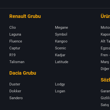
Renault Grubu
Ürün
Clio
Megane
Moto
Laguna
Symbol
Kapor
Fluence
Kangoo
Alt T
Captur
Scenic
Egzoz
R19
Kadjar
Fren -
Talisman
Latitude
Marş
Diğer
Dacia Grubu
Söz
Duster
Lodgy
Dokker
Logan
Garan
Sandero
Gizlil
Satış