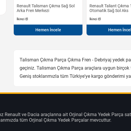
Renault Talisman Çıkma Sağ Sol
Renault Taliant Çıkma 
Arka Fren Merkezi
Otomatik Sağ Sol Aks
İkinci El
İkinci El
Hemen İncele
Hemen İnce
Talisman Çıkma Parça Çıkma Fren - Debriyaj yedek parç
geçiniz. Talisman Çıkma Parça araçlara uygun birçok f
Geniş stoklarımızla tüm Türkiye'ye kargo gönderimi y
z Renault ve Dacia araçlarına ait Orjinal Çıkma Yedek Parça sat
klarımızda tüm Orjinal Çıkma Yedek Parçalar mevcuttur.