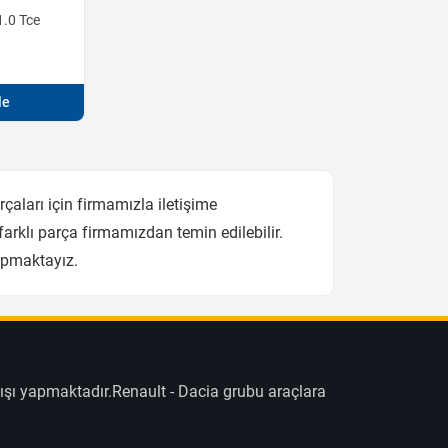
1.0 Tce
le
aları için firmamızla iletişime
arklı parça firmamızdan temin edilebilir.
apmaktayız.
ışı yapmaktadır.Renault - Dacia grubu araçlara