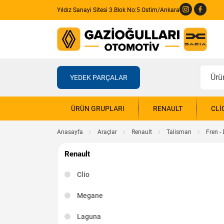
Yıldız Sanayi Sitesi 3.Blok No:5 Ostim/Ankara
YEDEK PARÇALAR
ÜRÜN GRUPLARI
RENAULT
CLI
Anasayfa
Araçlar
Renault
Talisman
Fren - 
Renault
Clio
Megane
Laguna