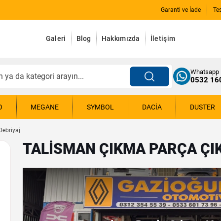
Garanti ve İade
Te
Galeri
Blog
Hakkımızda
İletişim
Whatsapp
0532 16
O
MEGANE
SYMBOL
DACIA
DUSTER
Debriyaj
TALISMAN ÇIKMA PARÇA ÇIK