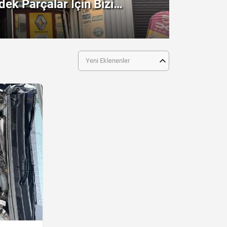
ek Parçalar İçin Bizi
!
Yeni Eklenenler