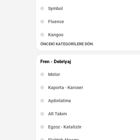
Symbol
Fluence
Kangoo
ÖNCEKI KATEGORILERE DÖN
Captur
Scenic
Fren - Debriyaj
R19
Motor
Kadjar
Kaporta - Karoser
Talisman
Aydınlatma
Latitude
Alt Takım
Taliant
Egzoz - Katalizör
Elektrik Aksamı