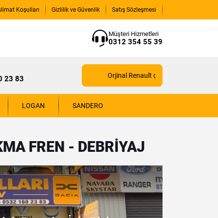
slimat Koşulları
Gizlilik ve Güvenlik
Satış Sözleşmesi
Müşteri Hizmetleri
0312 354 55 39
Orjinal Renault çıkma yedek parçaları iç
0 23 83
LOGAN
SANDERO
MA FREN - DEBRIYAJ