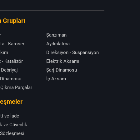
 Grupları
r
Şanzıman
ta - Karoser
Aydınlatma
akım
Direksiyon - Süspansiyon
 - Katalizör
Elektrik Aksamı
 Debriyaj
Şarj Dinamosu
 Dinamosu
İç Aksam
 Çıkma Parçalar
leşmeler
ti ve İade
ik ve Güvenlik
 Sözleşmesi