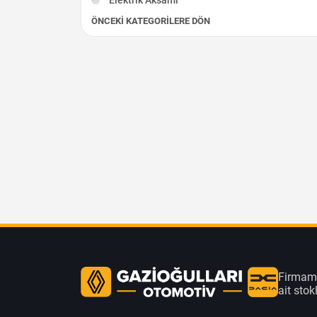
ÖNCEKI KATEGORILERE DÖN
Fren - Debriyaj
Silindir Kapağı
İç Aksam
Diğer Çıkma Parçalar
Firmamı
ait sto